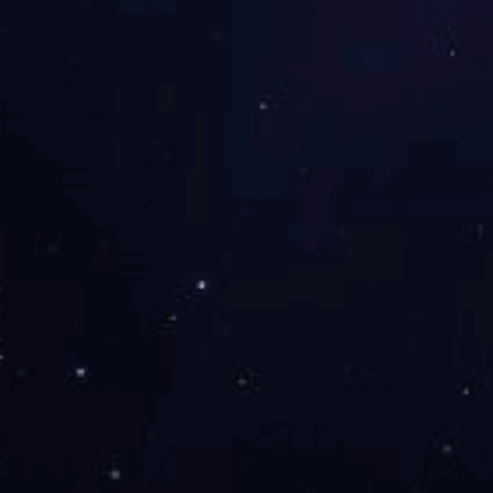
上一个产品：
下一个产品：
1xbet网页版登录入口
地 址：辽宁省沈抚新区金枫工业园
联系人：孙经理
电 话：400-850-8123
手 机：131-2425-5566
邮 箱：1510805382@qq.com