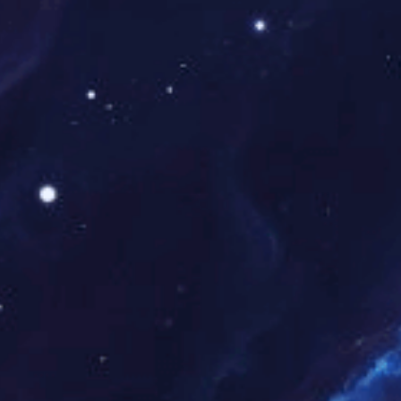
0/125系列技术参数
最大胆回转直径
度
最大回转直径
回转直径
锥度
数 正转
数 反转
围（以下各组转速由用户订货时选择一种）