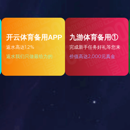
立即咨询
上一个产品：
CW
下一个产品：
CW
车床特点：
采用大宽度侧壁双筋板、内筋板采用箱形和斜筋组合结构，整体刚度比单壁
集中，溜板设有快移机构，用单手柄形象化操纵；主轴正反转转换及刹车采
结构刚度与传动刚度均较高，精度稳定，并能进行强力切削。
道轨下滑面采用TSF耐磨镶层结构，运动轻便灵活，寿命长；润滑系统为
孔为104mm、尾座装有刻度盘和刻线，使用直观；机床外形整体美观，易