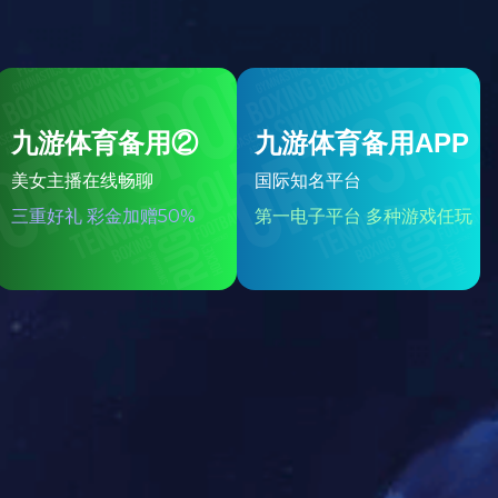
在线咨询
6180卧式车床
61125卧式车床
门形筋结构提高三分之一。
用液压控制。
箱外循环，提高了加工精度。
于擦拭和维护。