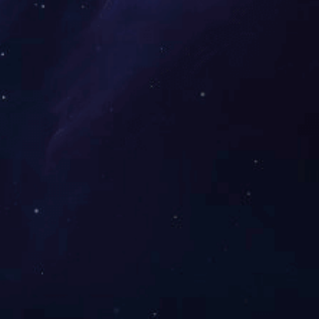
bet（中国）
bet（中国）
产品展示
1xbet网页版登录入口
数控车床
钻床
加工中心