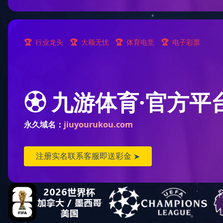
产品类别
1xbe
1xbet网页版登录入口
数控车床
作者： 时间：2020
钻床
加工中心