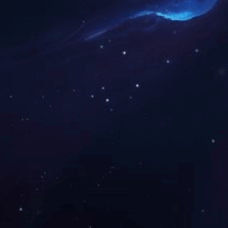
上一篇：
1x
下一篇：
1x
1xbet网页版登录入口
地 址：辽宁省沈抚新区金枫工业园
联系人：孙经理