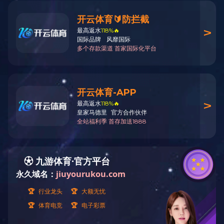
产品类别
1xbet（中国）
1xbet网页版登录入口
数控车床
钻床
加工中心