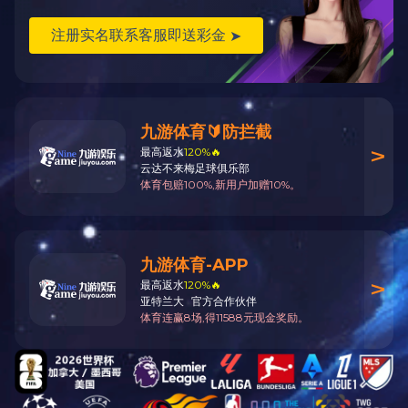
1xbet（中国）
1xbet网页版登录入口
联系人:孙经理
1xbet（中国
手 机：131-2425-5566
邮 箱：1510805382@qq.com
地 址：辽宁省沈抚新区金枫工
业园