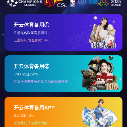
1xbet（中国
1xbet（中国